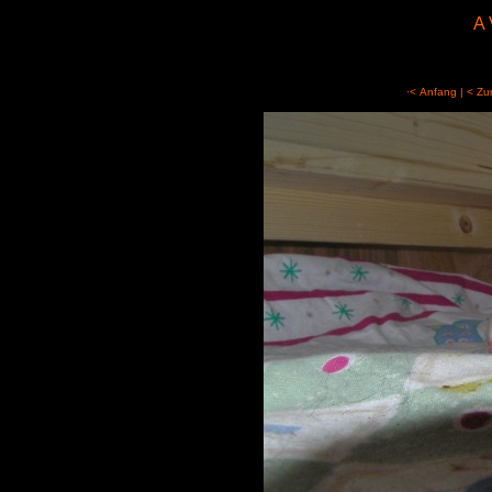
A 
·< Anfang
|
< Zu